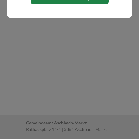
Gemeindeamt Aschbach‐Markt
Rathausplatz 11/1 | 3361 Aschbach‐Markt