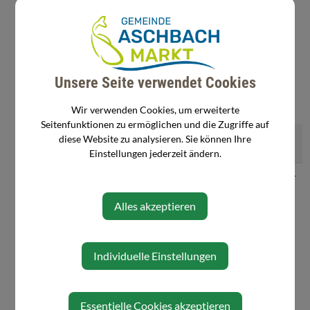
Unsere Seite verwendet Cookies
Wir verwenden Cookies, um erweiterte
Personen
Seitenfunktionen zu ermöglichen und die Zugriffe auf
Haider
07476/77321-
ernst.haider@aschbach-
diese Website zu analysieren. Sie können Ihre
Ernst
15
markt.gv.at
Einstellungen jederzeit ändern.
Wagner
07476/77321-
sandra.wagner@aschbach-
Sandra
39
markt.gv.at
Alles akzeptieren
Individuelle Einstellungen
⇐ zurück
Essentielle Cookies akzeptieren