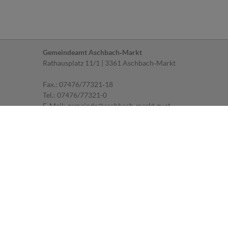
Gemeindeamt Aschbach‐Markt
Rathausplatz 11/1 | 3361 Aschbach‐Markt
Fax.: 07476/77321‐18
Tel.:
07476/77321-0
E‐Mail:
gemeinde@aschbach-markt.gv.at
Parteienverkehr
MO, DI, FR: 07.30 ‐ 12.00 Uhr
MI: 07.30 ‐ 12.00 Uhr und 14.00 ‐ 18.00 Uhr
DO: geschlossen
Impressum
|
Datenschutz
Sprechstunden des Bürgermeisters
MI: 16.00 ‐ 18.00 Uhr
Um telefonische Anmeldung wird gebeten.