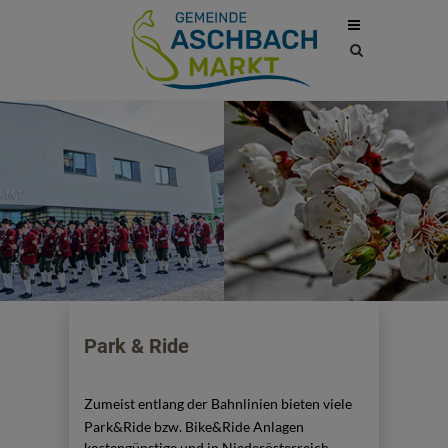
Site
search
toggle
Park & Ride
Zumeist entlang der Bahnlinien bieten viele
Park&Ride bzw. Bike&Ride Anlagen
kostengünstige und in Niederösterreich