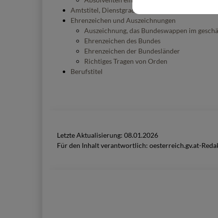
Amtstitel, Dienstgrade und Verwendungsbezeich
Ehrenzeichen und Auszeichnungen
Auszeichnung, das Bundeswappen im geschäf
Ehrenzeichen des Bundes
Ehrenzeichen der Bundesländer
Richtiges Tragen von Orden
Berufstitel
Letzte Aktualisierung:
08.01.2026
Für den Inhalt verantwortlich:
oesterreich.gv.at-Reda