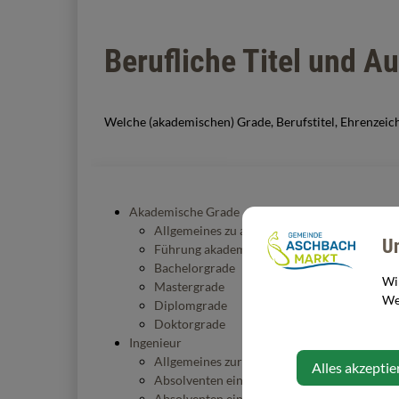
Berufliche Titel und 
Welche (akademischen) Grade, Berufstitel, Ehrenzeiche
Akademische Grade
Allgemeines zu akademischen Graden
U
Führung akademischer Grade
Bachelorgrade
Wi
Mastergrade
Web
Diplomgrade
Doktorgrade
Ingenieur
Allgemeines zur Qualifikation "Ingenieur"
Alles akzeptie
Absolventen einer
HTL
und Personen mit gl
Absolventen einer
HBLA
und Personen mit g