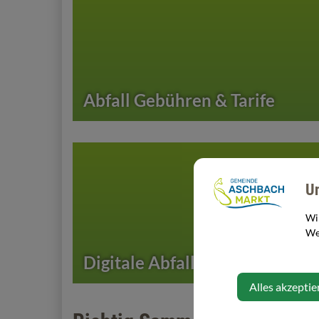
Abfall Gebühren & Tarife
U
Wi
Web
Digitale Abfallberaterin
Alles akzeptie