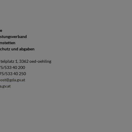
e
istungsverband
mstetten
chutz und abgaben
telplatz 1, 3362 oed-oehling
75/533 40 200
475/533 40 250
ost@gda.gv.at
.gv.at