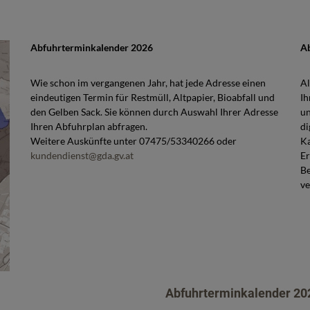
Abfuhrterminkalender 2026
A
Wie schon im vergangenen Jahr, hat jede Adresse einen
Al
eindeutigen Termin für Restmüll, Altpapier, Bioabfall und
Ih
den Gelben Sack. Sie können durch Auswahl Ihrer Adresse
un
Ihren Abfuhrplan abfragen.
di
Weitere Auskünfte unter 07475/53340266 oder
Ka
kundendienst@gda.gv.at
Er
Be
ve
Abfuhrterminkalender 202