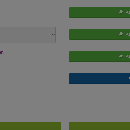
AB
h
AB
en.
AB