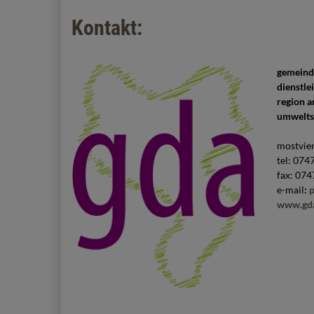
Kontakt:
gemeind
dienstle
region a
umwelts
mostvier
tel: 074
fax: 07
e-mail
:
p
www.gda