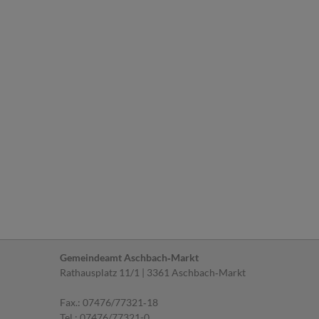
Gemeindeamt Aschbach‐Markt
Rathausplatz 11/1 | 3361 Aschbach‐Markt
Fax.: 07476/77321‐18
Tel.:
07476/77321-0