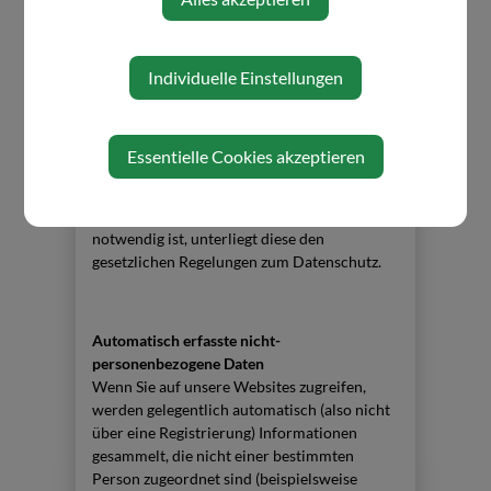
bzw. nutzungsbezogene Angaben
(beispielsweise Angaben zu Nutzungsbeginn
und -dauer sowie zu den von Ihnen genutzten
Individuelle Einstellungen
Telekommunikationsdiensten) mit
technischen Mitteln automatisch erzeugt.
Diese können eventuell Rückschlüsse auf
personenbezogene Daten zulassen. Soweit
Essentielle Cookies akzeptieren
eine Erfassung, Verarbeitung und
Verwendung Ihrer kommunikations- bzw.
nutzungsbezogenen Angaben zwingend
notwendig ist, unterliegt diese den
gesetzlichen Regelungen zum Datenschutz.
Automatisch erfasste nicht-
personenbezogene Daten
Wenn Sie auf unsere Websites zugreifen,
werden gelegentlich automatisch (also nicht
über eine Registrierung) Informationen
gesammelt, die nicht einer bestimmten
Person zugeordnet sind (beispielsweise