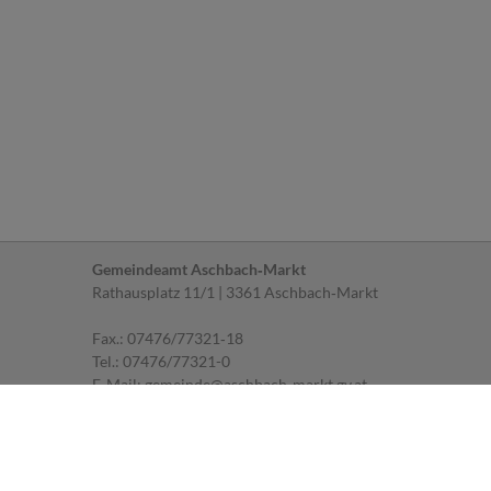
Gemeindeamt Aschbach‐Markt
Rathausplatz 11/1 | 3361 Aschbach‐Markt
Fax.: 07476/77321‐18
Tel.:
07476/77321-0
E‐Mail:
gemeinde@aschbach-markt.gv.at
Parteienverkehr
MO, DI, FR: 07.30 ‐ 12.00 Uhr
MI: 07.30 ‐ 12.00 Uhr und 14.00 ‐ 18.00 Uhr
DO: geschlossen