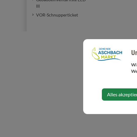
III
VOR-Schnupperticket
U
Wi
Web
Alles akzeptie