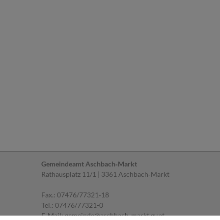
Gemeindeamt Aschbach‐Markt
Rathausplatz 11/1 | 3361 Aschbach‐Markt
Fax.: 07476/77321‐18
Tel.:
07476/77321-0
E‐Mail:
gemeinde@aschbach-markt.gv.at