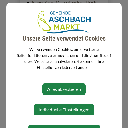
Etappe 4 - St. Michael am Bruckbach
nach Ertl
Etappe 5 - Ertl nach Kürnberg
Etappe 6 - Kürnberg nach St. Peter in der
Au
Etappe 7 - St. Peter in der Au nach
Unsere Seite verwendet Cookies
Wolfsbach
Etappe 8 - Wolfsbach nach Aschbach-
Wir verwenden Cookies, um erweiterte
Markt
Seitenfunktionen zu ermöglichen und die Zugriffe auf
diese Website zu analysieren. Sie können Ihre
Einstellungen jederzeit ändern.
Alles akzeptieren
Individuelle Einstellungen