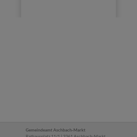
Gemeindeamt Aschbach‐Markt
Rathausplatz 11/1 | 3361 Aschbach‐Markt