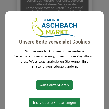
Durch das Ansehen der eingebetteten
Inhalte auf dieser Seite werden
personenbezogene Daten (IP-Adresse)
an den Betreiber des Portals/Website
gesendet. Es ist daher möglich, dass der
Anbieter Ihre Zugriffe speichert und Ihr
Verhalten analysieren kann.
Weitere Informationen finden Sie in
unserer Datenschutzerklärung unter:
https://aschbach-
markt.gv.at/datenschutz
Unsere Seite verwendet Cookies
Alternativ können Sie auch den
folgenden Link benutzen, der Sie direkt
Wir verwenden Cookies, um erweiterte
zum Inhalt auf die Website des
Anbieters bringt:
Seitenfunktionen zu ermöglichen und die Zugriffe auf
https://www.bildungsangebote.at/
diese Website zu analysieren. Sie können Ihre
Einstellungen jederzeit ändern.
Alles akzeptieren
Individuelle Einstellungen