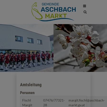
Site
search
toggle
Amtsleitung
Personen
Fischl
07476/77321-
margit.fischl@aschbach-
Margit
28
markt.gv.at