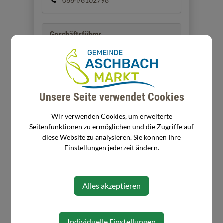
0664/6102798
Geschäftsführer
Reitbauer Daniel
Unsere Seite verwendet Cookies
Standort
Wir verwenden Cookies, um erweiterte
Seitenfunktionen zu ermöglichen und die Zugriffe auf
Gunnersdorf 4b
diese Website zu analysieren. Sie können Ihre
3361 Aschbach-Markt
Einstellungen jederzeit ändern.
Alles akzeptieren
Individuelle Einstellungen