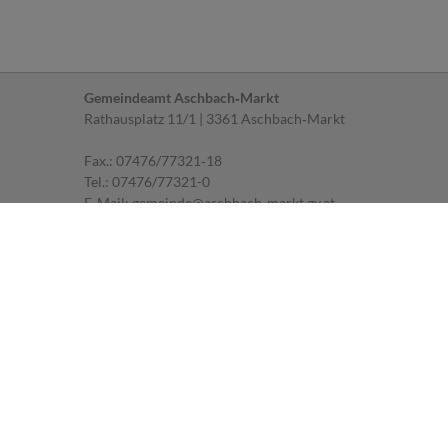
Gemeindeamt Aschbach‐Markt
Rathausplatz 11/1 | 3361 Aschbach‐Markt
Fax.: 07476/77321‐18
Tel.:
07476/77321-0
E‐Mail:
gemeinde@aschbach-markt.gv.at
{{--
--}
Parteienverkehr
MO, DI, FR: 07.30 ‐ 12.00 Uhr
MI: 07.30 ‐ 12.00 Uhr und 14.00 ‐ 18.00 Uhr
DO: geschlossen
Impressum
|
Datenschutz
Sprechstunden des Bürgermeisters
MI: 16.00 ‐ 18.00 Uhr
Um telefonische Anmeldung wird gebeten.