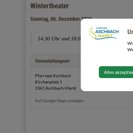
Wintertheater
Sonntag, 06. Dezember 2026
U
14.30 Uhr und 18.00 Uhr
Wi
Web
Veranstaltungsort
Alles akzeptie
Pfarrsaal Aschbach
Kirchenplatz 1
3361 Aschbach-Markt
Auf Google Maps anzeigen