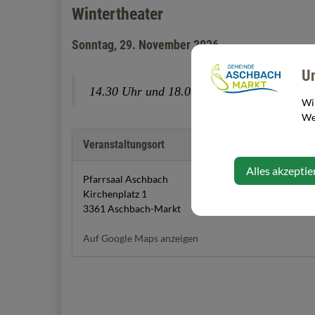
Wintertheater
Sonntag, 29. November 2026
U
14.30 Uhr und 18.00 Uhr
Wi
Web
Veranstaltungsort
Alles akzeptie
Pfarrsaal Aschbach
Kirchenplatz 1
3361 Aschbach-Markt
Auf Google Maps anzeigen