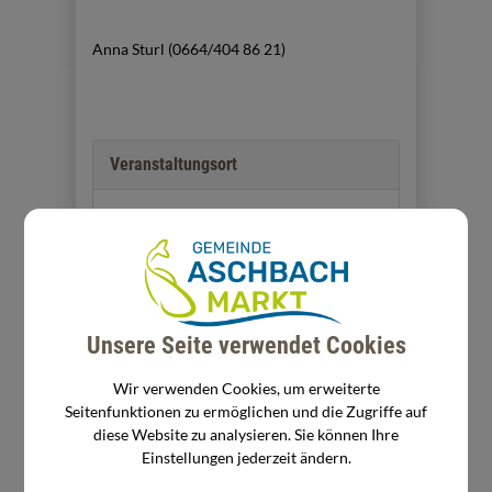
Anna Sturl (0664/404 86 21)
Veranstaltungsort
MS Aschbach-Markt, Schulküche
Schulstraße 2
3361 Aschbach-Markt
Auf Google Maps anzeigen
Unsere Seite verwendet Cookies
Veranstalter
Wir verwenden Cookies, um erweiterte
Seitenfunktionen zu ermöglichen und die Zugriffe auf
diese Website zu analysieren. Sie können Ihre
BHW
Einstellungen jederzeit ändern.