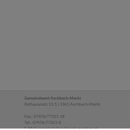
Gemeindeamt Aschbach‐Markt
Rathausplatz 11/1 | 3361 Aschbach‐Markt
Fax.: 07476/77321‐18
Tel.:
07476/77321-0
E‐Mail:
gemeinde@aschbach-markt.gv.at