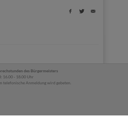
Facebook
Twitter
E-
share
share
Mail
share
rechstunden des Bürgermeisters
: 16.00 ‐ 18.00 Uhr
 telefonische Anmeldung wird gebeten.