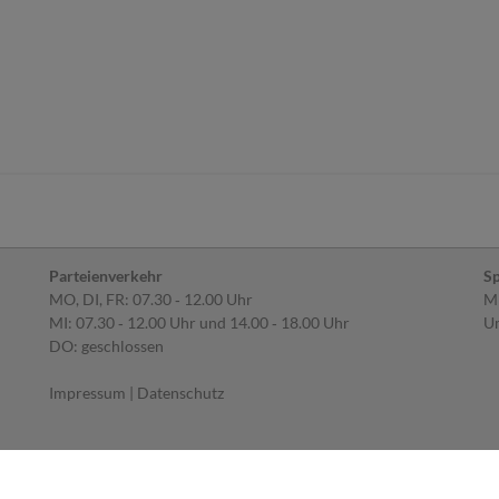
Parteienverkehr
Sp
MO, DI, FR: 07.30 ‐ 12.00 Uhr
MI
MI: 07.30 ‐ 12.00 Uhr und 14.00 ‐ 18.00 Uhr
Um
DO: geschlossen
Impressum
|
Datenschutz
 Produkt der
i-gap Schwingenschlögl & Welser OG