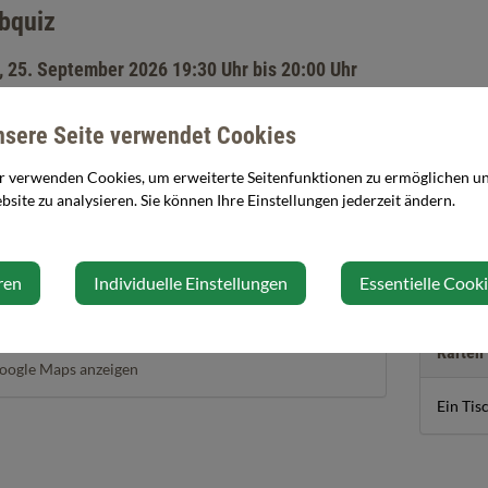
bquiz
, 25. September 2026 19:30 Uhr bis 20:00 Uhr
nsere Seite verwendet Cookies
wledge. drinks. fun
r verwenden Cookies, um erweiterte Seitenfunktionen zu ermöglichen und
site zu analysieren. Sie können Ihre Einstellungen jederzeit ändern.
staltungsort
Veranst
ild Stöckl
BHW
ren
Individuelle Einstellungen
Essentielle Cook
runn
Aschbach-Markt
Karten
oogle Maps anzeigen
Ein Tis