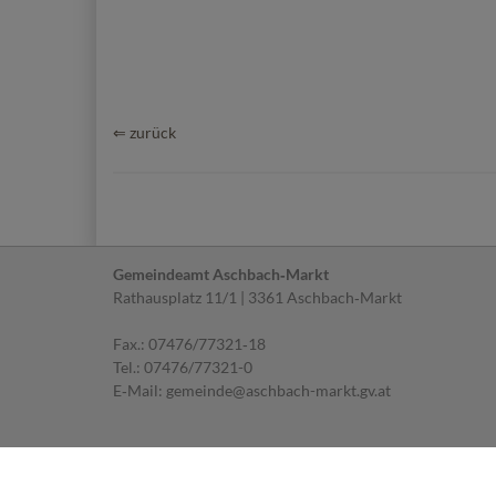
⇐ zurück
Gemeindeamt Aschbach‐Markt
Rathausplatz 11/1 | 3361 Aschbach‐Markt
Fax.: 07476/77321‐18
Tel.:
07476/77321-0
E‐Mail:
gemeinde@aschbach-markt.gv.at
© 2026 Aschbach - Markt | CMS
gemeindeserver.net
ein