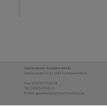
Gemeindeamt Aschbach‐Markt
Rathausplatz 11/1 | 3361 Aschbach‐Markt
Fax.: 07476/77321‐18
Tel.:
07476/77321-0
E‐Mail:
gemeinde@aschbach-markt.gv.at