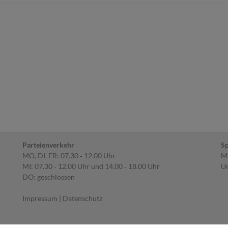
Parteienverkehr
Sp
MO, DI, FR: 07.30 ‐ 12.00 Uhr
MI
MI: 07.30 ‐ 12.00 Uhr und 14.00 ‐ 18.00 Uhr
Um
DO: geschlossen
Impressum
|
Datenschutz