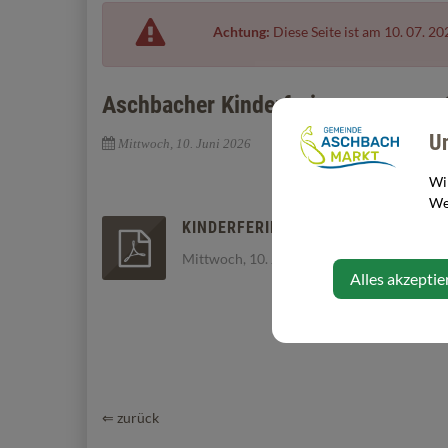
Achtung:
Diese Seite ist am 10. 07. 20
Aschbacher Kinderferienprogramm
U
Mittwoch, 10. Juni 2026
Wi
Web
KINDERFERIENPROGRAMM 2026.PD
Mittwoch, 10. Juni 2026
Alles akzeptie
⇐ zurück