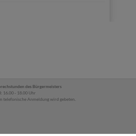
share
share
Mail
share
rechstunden des Bürgermeisters
: 16.00 ‐ 18.00 Uhr
 telefonische Anmeldung wird gebeten.