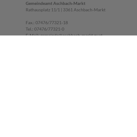
Gemeindeamt Aschbach‐Markt
Rathausplatz 11/1 | 3361 Aschbach‐Markt
Fax.: 07476/77321‐18
Tel.:
07476/77321-0
E‐Mail:
gemeinde@aschbach-markt.gv.at
Parteienverkehr
MO, DI, FR: 07.30 ‐ 12.00 Uhr
MI: 07.30 ‐ 12.00 Uhr und 14.00 ‐ 18.00 Uhr
DO: geschlossen
Impressum
|
Datenschutz
Sprechstunden des Bürgermeisters
MI: 16.00 ‐ 18.00 Uhr
Um telefonische Anmeldung wird gebeten.
© 2026 Aschbach - Markt | CMS
gemeindeserver.net
ein Produkt der
i-gap
Schwingenschlögl & Welser OG