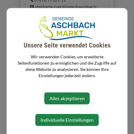
07476/77321-15
stephanie.ruecklinger@aschbach-
markt.gv.at
Adresse
Unsere Seite verwendet Cookies
Rathausplatz 11/1
3361 Aschbach-Markt
Wir verwenden Cookies, um erweiterte
Seitenfunktionen zu ermöglichen und die Zugriffe auf
diese Website zu analysieren. Sie können Ihre
Zuständigkeit
Einstellungen jederzeit ändern.
Buchhaltung, VA, NVA, RA, etc.
Alles akzeptieren
Individuelle Einstellungen
⇐ zurück