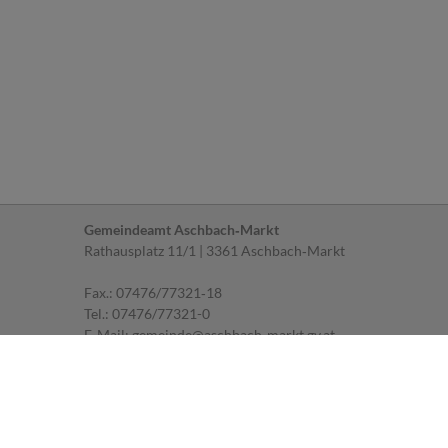
Gemeindeamt Aschbach‐Markt
Rathausplatz 11/1 | 3361 Aschbach‐Markt
Fax.: 07476/77321‐18
Tel.:
07476/77321-0
E‐Mail:
gemeinde@aschbach-markt.gv.at
Parteienverkehr
MO, DI, FR: 07.30 ‐ 12.00 Uhr
MI: 07.30 ‐ 12.00 Uhr und 14.00 ‐ 18.00 Uhr
DO: geschlossen