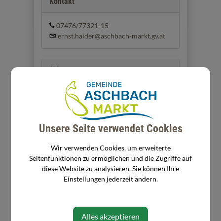
Kontakt
07476/77321-15
ernst.haider@aschbach-markt.gv.at
Adresse
Rathausplatz 11/1
3361 Aschbach-Markt
Unsere Seite verwendet Cookies
Zuständigkeiten
Wir verwenden Cookies, um erweiterte
Seitenfunktionen zu ermöglichen und die Zugriffe auf
Abgaben
diese Website zu analysieren. Sie können Ihre
Betriebskostenabrechnung
Einstellungen jederzeit ändern.
Buchhaltung, VA, NVA, RA, etc.
EDV
Hundeabgabe, Hundean- und
abmeldungen
Alles akzeptieren