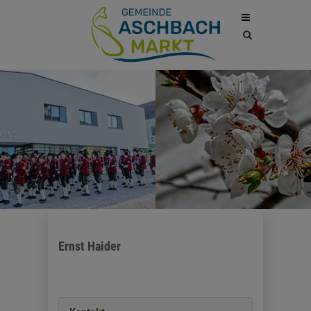
Site
search
toggle
Ernst Haider