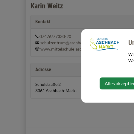
Karin Weitz
Kontakt
07476/77330-20
U
schulzentrum@aschbach-markt.at
www.mittelschule-aschbach.at
Wi
Web
Adresse
Alles akzeptie
Schulstraße 2
3361 Aschbach-Markt