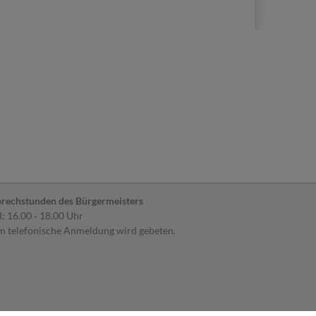
rechstunden des Bürgermeisters
: 16.00 ‐ 18.00 Uhr
 telefonische Anmeldung wird gebeten.