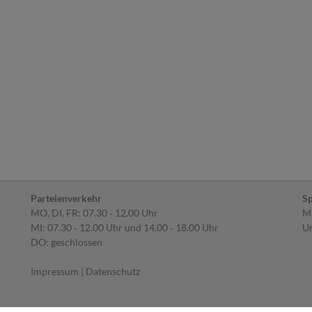
Parteienverkehr
Sp
MO, DI, FR: 07.30 ‐ 12.00 Uhr
MI
MI: 07.30 ‐ 12.00 Uhr und 14.00 ‐ 18.00 Uhr
Um
DO: geschlossen
Impressum
|
Datenschutz