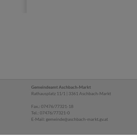
Gemeindeamt Aschbach‐Markt
Rathausplatz 11/1 | 3361 Aschbach‐Markt
Fax.: 07476/77321‐18
Tel.:
07476/77321-0
E‐Mail:
gemeinde@aschbach-markt.gv.at