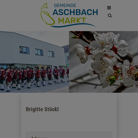
Site
search
toggle
Brigitte Stöckl