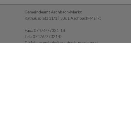
Gemeindeamt Aschbach‐Markt
Rathausplatz 11/1 | 3361 Aschbach‐Markt
Fax.: 07476/77321‐18
Tel.:
07476/77321-0
E‐Mail:
gemeinde@aschbach-markt.gv.at
Parteienverkehr
MO, DI, FR: 07.30 ‐ 12.00 Uhr
MI: 07.30 ‐ 12.00 Uhr und 14.00 ‐ 18.00 Uhr
DO: geschlossen
Impressum
|
Datenschutz
Sprechstunden des Bürgermeisters
MI: 16.00 ‐ 18.00 Uhr
Um telefonische Anmeldung wird gebeten.
© 2026 Aschbach - Markt | CMS
gemeindeserver.net
ein Produkt der
i-gap
Schwingenschlögl & Welser OG