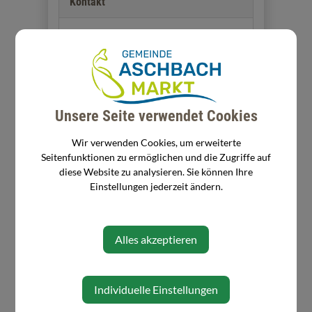
Kontakt
07476/76538
Adresse
Unsere Seite verwendet Cookies
Rathausplatz 2
3361 Aschbach-Markt
Wir verwenden Cookies, um erweiterte
Seitenfunktionen zu ermöglichen und die Zugriffe auf
diese Website zu analysieren. Sie können Ihre
Zuständigkeit
Einstellungen jederzeit ändern.
Kinderbetreuerin im
Landeskindergarten I
Alles akzeptieren
Individuelle Einstellungen