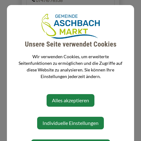
07476/76538
Adresse
Rathausplatz 2
Unsere Seite verwendet Cookies
3361 Aschbach-Markt
Wir verwenden Cookies, um erweiterte
Seitenfunktionen zu ermöglichen und die Zugriffe auf
Zuständigkeit
diese Website zu analysieren. Sie können Ihre
Einstellungen jederzeit ändern.
Kinderbetreuerin im
Landeskindergarten I
Alles akzeptieren
Individuelle Einstellungen
⇐ zurück