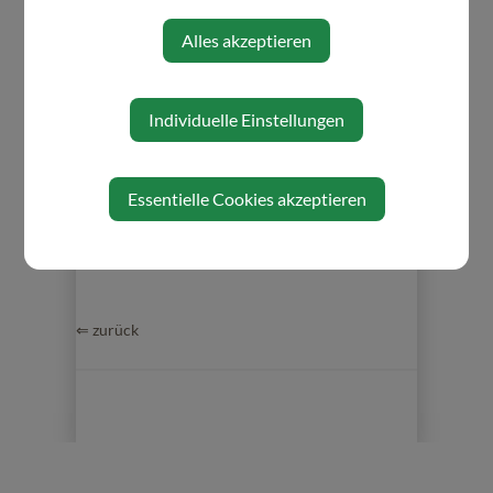
FPÖ
Alles akzeptieren
Zuständigkeiten
Individuelle Einstellungen
Prüfungsausschuss
Schul- und Kindergartenausschuss
Umweltausschuss
Essentielle Cookies akzeptieren
⇐ zurück