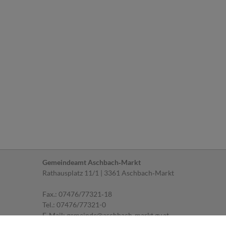
Gemeindeamt Aschbach‐Markt
Rathausplatz 11/1 | 3361 Aschbach‐Markt
Fax.: 07476/77321‐18
Tel.:
07476/77321-0
E‐Mail:
gemeinde@aschbach-markt.gv.at
Parteienverkehr