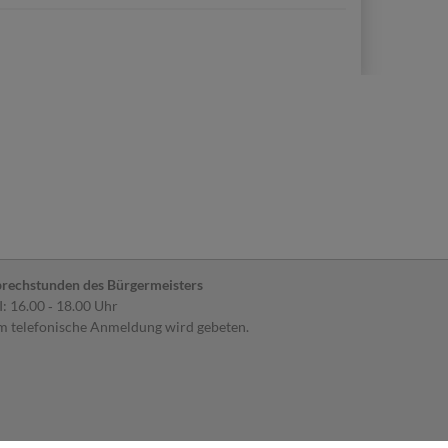
rechstunden des Bürgermeisters
: 16.00 ‐ 18.00 Uhr
 telefonische Anmeldung wird gebeten.