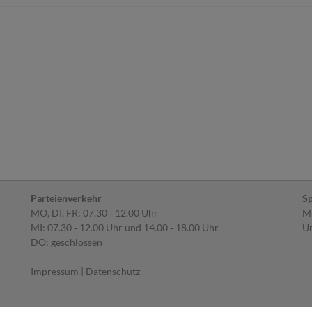
Parteienverkehr
Sp
MO, DI, FR: 07.30 ‐ 12.00 Uhr
MI
MI: 07.30 ‐ 12.00 Uhr und 14.00 ‐ 18.00 Uhr
Um
DO: geschlossen
Impressum
|
Datenschutz