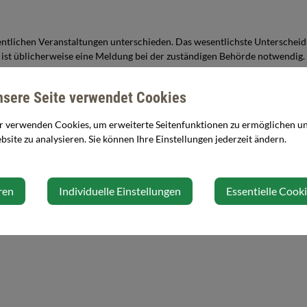
entlichen Veranstaltungen unterschieden. Das wesentlichste Unterscheid
u, ist üblicherweise eine Meldung bei der zuständigen Behörde notwendig.
nsere Seite verwendet Cookies
tzes!
r verwenden Cookies, um erweiterte Seitenfunktionen zu ermöglichen und
site zu analysieren. Sie können Ihre Einstellungen jederzeit ändern.
ren
Individuelle Einstellungen
Essentielle Cook