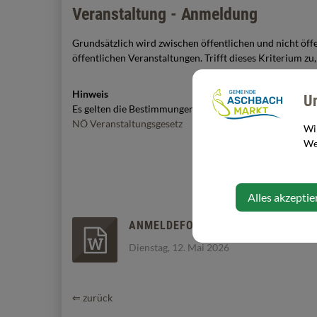
Veranstaltung - Anmeldung
Grundsätzlich wird zwischen öffentlichen und nicht öff
öffentlichen Veranstaltungen. Trifft dieses Kriterium z
Hinweis
U
Es gelten die Bestimmungen des NÖ Veranstaltungsgese
NÖ Veranstaltungsgesetz
Wi
Web
Alles akzeptie
ANMELDEFORMULAR.DOCX
Dienstag, 12. Mai 2026
⇐ zurück