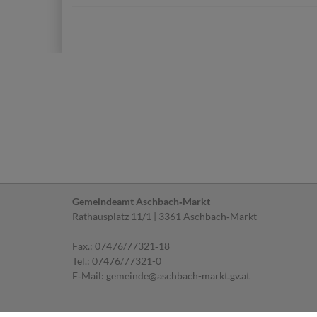
Gemeindeamt Aschbach‐Markt
Rathausplatz 11/1 | 3361 Aschbach‐Markt
Fax.: 07476/77321‐18
Tel.:
07476/77321-0
E‐Mail:
gemeinde@aschbach-markt.gv.at