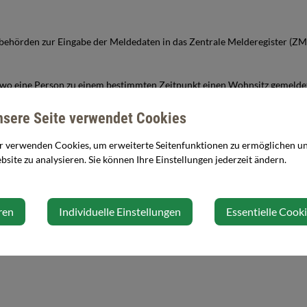
ebehörden zur Eingabe der Meldedaten in das Zentrale Melderegister (
 wo eine Person zu einem bestimmten Zeitpunkt einen Wohnsitz gemeldet
nsere Seite verwendet Cookies
r verwenden Cookies, um erweiterte Seitenfunktionen zu ermöglichen und
PDF
site zu analysieren. Sie können Ihre Einstellungen jederzeit ändern.
ren
Individuelle Einstellungen
Essentielle Cook