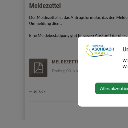
Meldezettel
Der Meldezettel ist das Antragsformular, das den Meld
Ummeldung dient.
Eine Meldebestätigung gibt hingegen Auskunft darüber,
U
Wi
MELDEZETTEL 2023 AUSFÜLLBAR.
Web
Freitag, 03. November 2023
Alles akzeptie
⇐ zurück