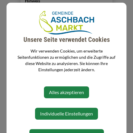
Hinweis
Es gelten die Bestimmungen der
NÖ
BAUORDNUNG 2014
www.noel.gv.at
Unsere Seite verwendet Cookies
Wir verwenden Cookies, um erweiterte
Seitenfunktionen zu ermöglichen und die Zugriffe auf
diese Website zu analysieren. Sie können Ihre
Einstellungen jederzeit ändern.
ERKLAERUNGZUMBAUPLATZ.PDF
Mittwoch, 25. Februar 2026
Alles akzeptieren
⇐ zurück
Individuelle Einstellungen