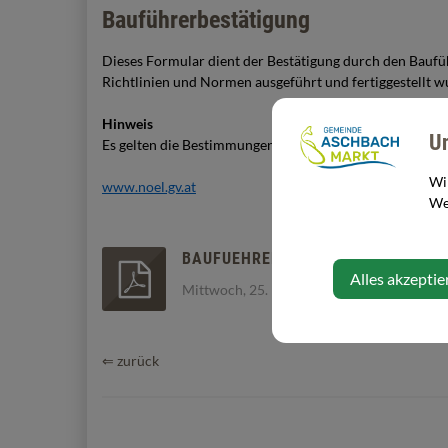
Bauführerbestätigung
Dieses Formular dient der Bestätigung durch den Bauf
Richtlinien und Normen ausgeführt und fertiggestellt w
Hinweis
U
Es gelten die Bestimmungen der
NÖ BAUORDNUNG 20
Wi
www.noel.gv.at
Web
BAUFUEHRERBESTAETIGUNG.PDF
Alles akzeptie
Mittwoch, 25. Februar 2026
⇐ zurück