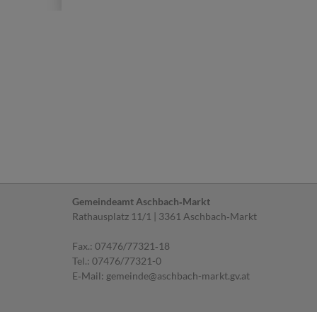
Gemeindeamt Aschbach‐Markt
Rathausplatz 11/1 | 3361 Aschbach‐Markt
Fax.: 07476/77321‐18
Tel.:
07476/77321-0
E‐Mail:
gemeinde@aschbach-markt.gv.at