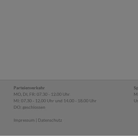
Parteienverkehr
Sp
MO, DI, FR: 07.30 ‐ 12.00 Uhr
MI
MI: 07.30 ‐ 12.00 Uhr und 14.00 ‐ 18.00 Uhr
Um
DO: geschlossen
Impressum
|
Datenschutz