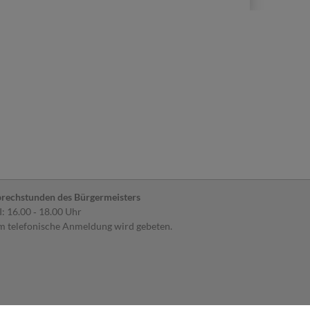
rechstunden des Bürgermeisters
: 16.00 ‐ 18.00 Uhr
 telefonische Anmeldung wird gebeten.