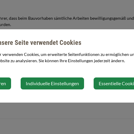
ührer, dass beim Bauvorhaben sämtliche Arbeiten bewilligungsgemäß und
urden.
nsere Seite verwendet Cookies
14
!
r verwenden Cookies, um erweiterte Seitenfunktionen zu ermöglichen und
site zu analysieren. Sie können Ihre Einstellungen jederzeit ändern.
ren
Individuelle Einstellungen
Essentielle Cook