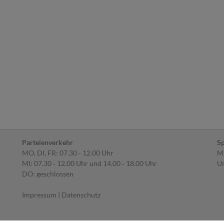
Parteienverkehr
Sp
MO, DI, FR: 07.30 ‐ 12.00 Uhr
MI
MI: 07.30 ‐ 12.00 Uhr und 14.00 ‐ 18.00 Uhr
Um
DO: geschlossen
Impressum
|
Datenschutz