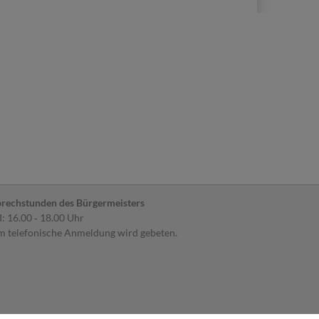
rechstunden des Bürgermeisters
: 16.00 ‐ 18.00 Uhr
 telefonische Anmeldung wird gebeten.