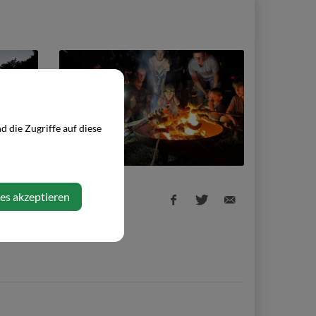
 die Zugriffe auf diese
ies akzeptieren
Facebook
Twitter
E-
share
share
Mail
share