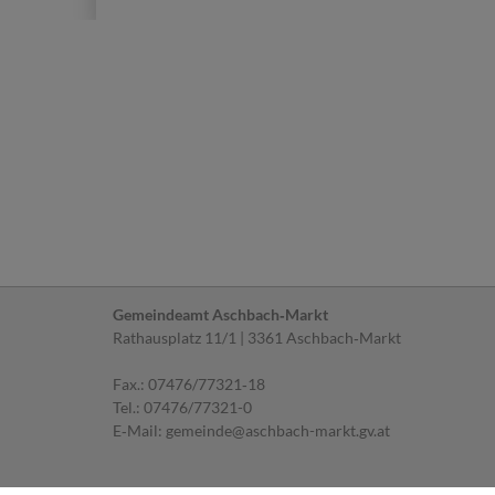
Gemeindeamt Aschbach‐Markt
Rathausplatz 11/1 | 3361 Aschbach‐Markt
Fax.: 07476/77321‐18
Tel.:
07476/77321-0
E‐Mail:
gemeinde@aschbach-markt.gv.at