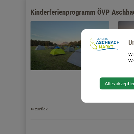
Kinderferienprogramm ÖVP Aschbac
U
Wi
Web
Alles akzeptie
⇐ zurück