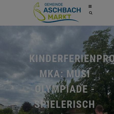
Site
search
toggle
KINDERFERIENP
MKA: MUSI
OLYMPIADE -
SPIELERISCH