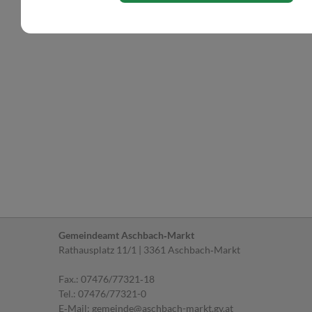
Gemeindeamt Aschbach‐Markt
Rathausplatz 11/1 | 3361 Aschbach‐Markt
Fax.: 07476/77321‐18
Tel.:
07476/77321-0
E‐Mail:
gemeinde@aschbach-markt.gv.at