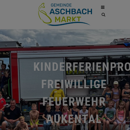
Site
search
toggle
KINDERFERIENP
FREIWILLIGE
FEUERWEHR
AUKENTAL