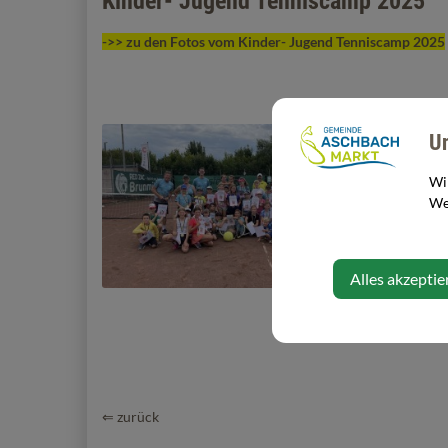
Kinder- Jugend Tenniscamp 2025
->> zu den Fotos vom Kinder- Jugend Tenniscamp 2025
U
Wi
Web
Alles akzeptie
⇐ zurück