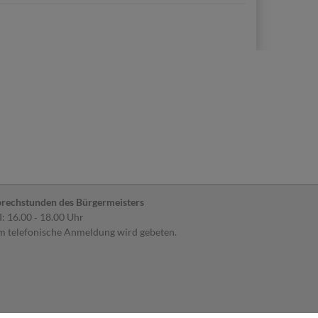
share
rechstunden des Bürgermeisters
: 16.00 ‐ 18.00 Uhr
 telefonische Anmeldung wird gebeten.