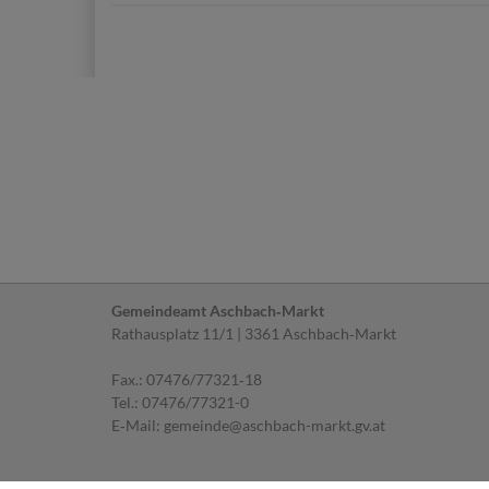
Gemeindeamt Aschbach‐Markt
Rathausplatz 11/1 | 3361 Aschbach‐Markt
Fax.: 07476/77321‐18
Tel.:
07476/77321-0
E‐Mail:
gemeinde@aschbach-markt.gv.at