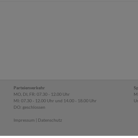
Parteienverkehr
Sp
MO, DI, FR: 07.30 ‐ 12.00 Uhr
MI
MI: 07.30 ‐ 12.00 Uhr und 14.00 ‐ 18.00 Uhr
Um
DO: geschlossen
Impressum
|
Datenschutz