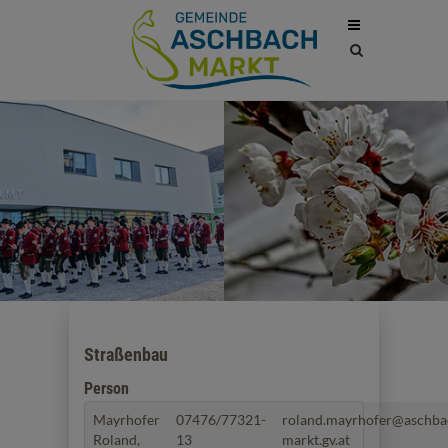
Site
search
toggle
Straßenbau
Person
Mayrhofer
07476/77321-
roland.mayrhofer@aschba
Roland,
13
markt.gv.at