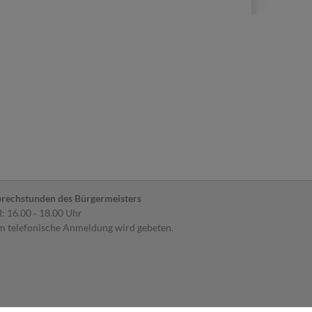
rechstunden des Bürgermeisters
: 16.00 ‐ 18.00 Uhr
 telefonische Anmeldung wird gebeten.