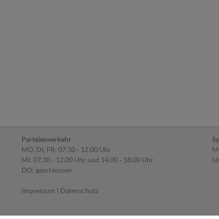
Parteienverkehr
Sp
MO, DI, FR: 07.30 ‐ 12.00 Uhr
MI
MI: 07.30 ‐ 12.00 Uhr und 14.00 ‐ 18.00 Uhr
Um
DO: geschlossen
Impressum
|
Datenschutz