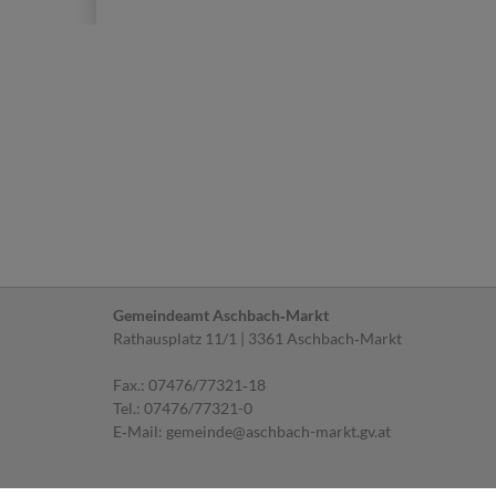
Gemeindeamt Aschbach‐Markt
Rathausplatz 11/1 | 3361 Aschbach‐Markt
Fax.: 07476/77321‐18
Tel.:
07476/77321-0
E‐Mail:
gemeinde@aschbach-markt.gv.at