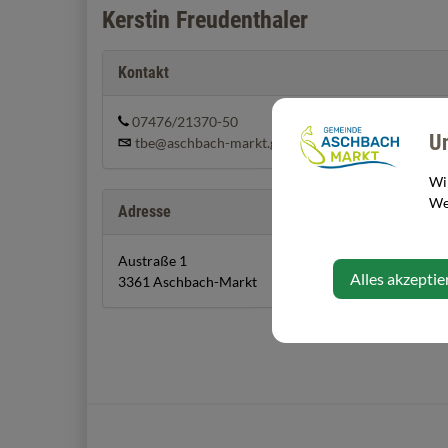
Kerstin Freudenthaler
Kontakt
07476/21370-50
U
tbe@aschbach-markt.gv.at
Wi
Web
Adresse
Austraße 1
Alles akzeptie
3361 Aschbach-Markt